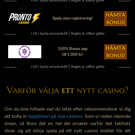
|
+18 | Spela ansvarsfullt
Regler & villkor gäller
HÄMTA
Spela utan registrering!
BONUS!
|
+18 | Spela ansvarsfullt
Regler & villkor gäller
HÄMTA
100% Bonus upp
BONUS!
till 1.000 kr!
|
+18 | Spela ansvarsfullt
Regler & villkor gäller
Varför välja ett nytt casino?
Om du inte hittade vad du letat efter rekommenderar vi dig
att kolla in
topplistan på nya casinos
. Som vi redan nämnde
innan, så finns det en hel del orsaker varför det faktiskt
lönar sig att börja spela på ett nytt casino istället för att