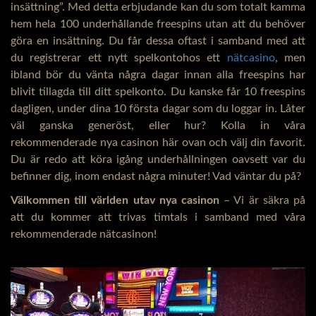
insättning”. Med detta erbjudande kan du som totalt kamma
hem hela 100 underhållande freespins utan att du behöver
göra en insättning. Du får dessa oftast i samband med att
du registrerar ett nytt spelkontohos ett
nätcasino
, men
ibland bör du vänta några dagar innan alla freespins har
blivit tillagda till ditt spelkonto. Du kanske får 10 freespins
dagligen, under dina 10 första dagar som du loggar in. Låter
väl ganska generöst, eller hur? Kolla in våra
rekommenderade nya casinon här ovan och välj din favorit.
Du är redo att köra igång underhållningen oavsett var du
befinner dig, inom endast några minuter! Vad väntar du på?
Välkommen till världen utav nya casinon
– Vi är säkra på
att du kommer att trivas timtals i samband med våra
rekommenderade nätcasinon!