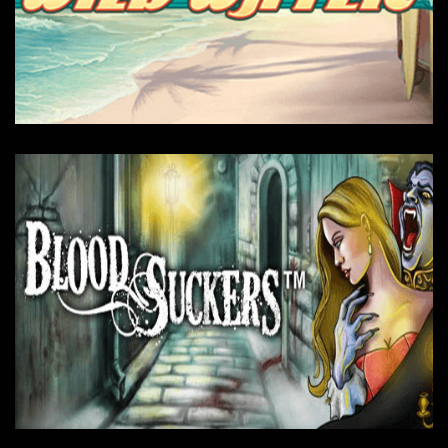
Spela nu
Spela nu