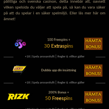
pålitliga och svenska casinon, detta innebär att, oavsett
vilken spelsida du väljer att spela på, så kan du vara säker
på att du spelar i en säker spelmiljö. Eller läs mer här om
ämnet!
100 Freespins +
HÄMTA
30 Extraspins
BONUS!
|
+18 | Spela ansvarsfullt
Regler & villkor gäller
HÄMTA
Dubbla upp din insättning
BONUS!
|
+18 | Spela ansvarsfullt
Regler & villkor gäller
200% Bonus +
HÄMTA
50 Freespins
BONUS!