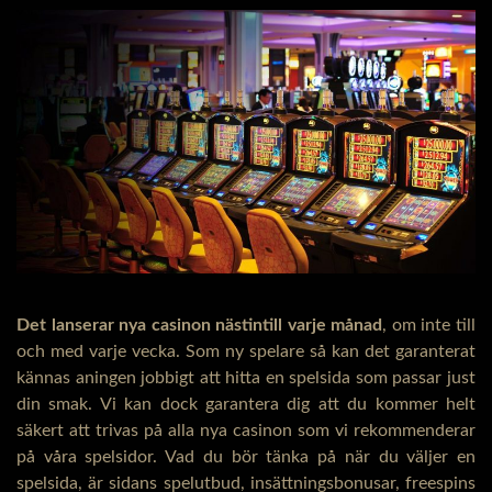
Det lanserar nya casinon nästintill varje månad
, om inte till
och med varje vecka. Som ny spelare så kan det garanterat
kännas aningen jobbigt att hitta en spelsida som passar just
din smak. Vi kan dock garantera dig att du kommer helt
säkert att trivas på alla nya casinon som vi rekommenderar
på våra spelsidor. Vad du bör tänka på när du väljer en
spelsida, är sidans spelutbud, insättningsbonusar, freespins