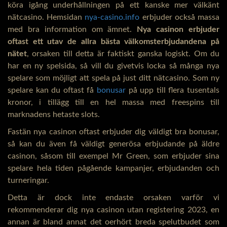
köra igång underhållningen på ett kanske mer välkänt
nätcasino. Hemsidan
nya-casino.info
erbjuder också massa
med bra information om ämnet.
Nya casinon erbjuder
oftast ett utav de allra bästa välkomsterbjudandena på
nätet
, orsaken till detta är faktiskt ganska logiskt. Om du
har en ny spelsida, så vill du givetvis locka så många nya
spelare som möjligt att spela på just ditt nätcasino. Som ny
spelare kan du oftast få
bonusar
på upp till flera tusentals
kronor, i tillägg till en hel massa med freespins till
marknadens hetaste slots.
Fastän nya casinon oftast erbjuder dig väldigt bra bonusar,
så kan du även få väldigt generösa erbjudande på äldre
casinon, såsom till exempel Mr Green, som erbjuder sina
spelare hela tiden pågående kampanjer, erbjudanden och
turneringar.
Detta är dock inte endaste orsaken varför vi
rekommenderar dig nya casinon utan registering 2023, en
annan är bland annat det oerhört breda spelutbudet som