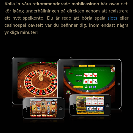
Kolla in våra rekommenderade mobilcasinon här ovan
och
kör igång underhållningen på direkten genom att registrera
ett nytt spelkonto. Du är redo att börja spela
slots
eller
casinospel oavsett var du befinner dig, inom endast några
ynkliga minuter!