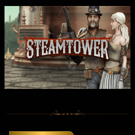
Spela nu