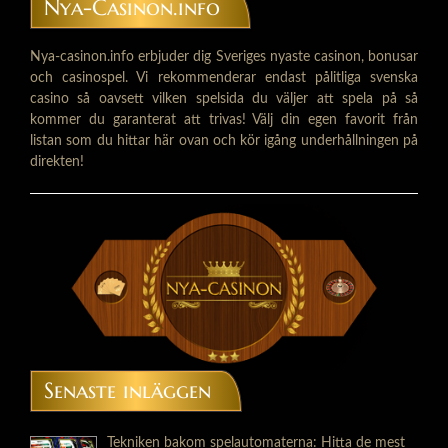
Nya-Casinon.info
Nya-casinon.info erbjuder dig Sveriges nyaste casinon, bonusar
och casinospel. Vi rekommenderar endast pålitliga svenska
casino så oavsett vilken spelsida du väljer att spela på så
kommer du garanterat att trivas! Välj din egen favorit från
listan som du hittar här ovan och kör igång underhållningen på
direkten!
Senaste inläggen
Tekniken bakom spelautomaterna: Hitta de mest