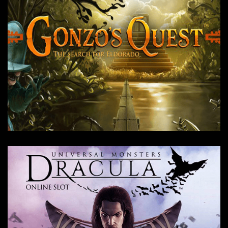
Spela nu