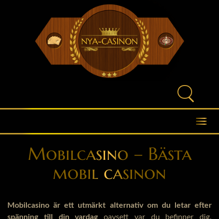
Mobilcasino – Bästa
mobil casinon
Mobilcasino är ett utmärkt alternativ om du letar efter
spänning till din vardag
oavsett var du befinner dig.