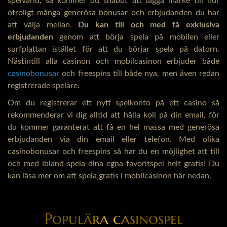
spelvärld, så kommer du snabbt att lägga märke till hur
otroligt många generösa bonusar och erbjudanden du har
att välja mellan.
Du kan till och med få exklusiva
erbjudanden
genom att börja spela på mobilen eller
surfplattan istället för att du börjar spela på datorn.
Nästintill alla casinon och mobilcasinon erbjuder både
casinobonusar
och freespins till både nya, men även redan
registrerade spelare.
Om du registrerar ett nytt spelkonto på ett casino så
rekommenderar vi dig alltid att hålla koll på din email, för
du kommer garanterat att få en hel massa med generösa
erbjudanden via din email eller telefon. Med olika
casinobonusar och freespins så har du en möjlighet att till
och med ibland spela dina egna favoritspel helt gratis! Du
kan läsa mer om att spela gratis i mobilcasinon här nedan.
Populära casinospel